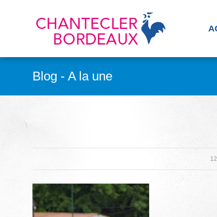
A
Blog - A la une
12