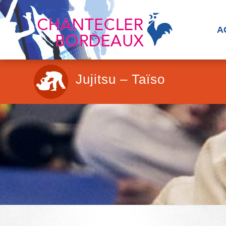
A
Jujitsu – Taïso