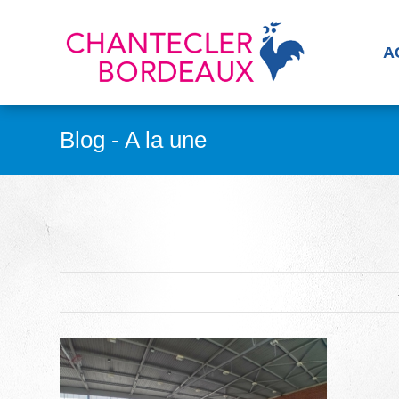
A
Blog - A la une